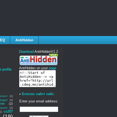
EQ
AntiHidden
Download
AntiHiddenV1.2
AntiHidden on your
page
 profile
»
Блогоос хайлт хийх:
ement
(1)
logger
(1)
Enter your email address:
ome
(2)
mputer
(1)
cs207
1)
(19)