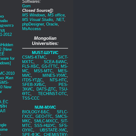
Softwares:
Gom
Closed Source[]:
MS Windows
,
MS office
,
нэ
MS Visual Studio
,
.NET
,
лийн
phpDesigner
,
Oracle
,
ндчилгэ
MsAccess
үүд
1-2012
Mongolian
Universities:
iHidden
2 [New
MUST-ШУТИС
EE
CSMS-КТМС
,
SICT-
tware for
МХТС
,
SCEA-БИАС
,
ndows]
FLS-ХБС
,
GS-ГГТС
,
MS-
МС
,
MSS-МТС
,
MES-
МС-2010
МИС
,
MINES-УУИС
,
нэ Жил
ITDS-ҮТДС
,
NTS-НТС
,
CSMS-
SFEB-ХИБС
,
PES-
10 New
ЭХИС
,
DATS-ДТС
,
TSU-
r
ӨТС
,
TECHINST-ОТС
,
TSS-ССС
А ЁС
ИЙН
NUM-МУИС
ДАЛ
BIOLOGY-ББС,
SFLC-
ГХСС
,
GEO-ГГС
,
SMCS-
МКС
,
SMLC-МХСС
,
SIT-
ogle
МТС
,
SSS-НШУС
,
SFS-
rome
ОУХС
,
UBSTATE-УИС
,
б
SPE-ФЭС
,
CHEMISTRY-