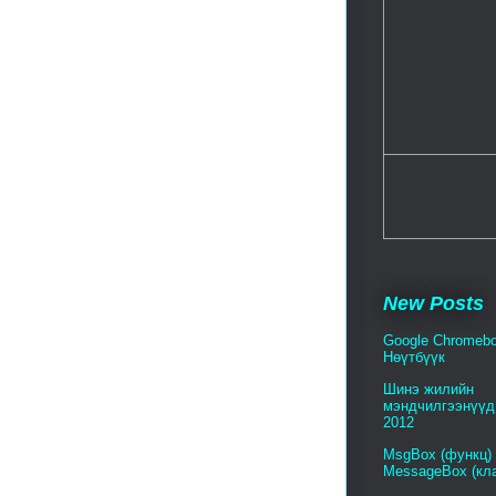
New Posts
Google Chromebo
Нөүтбүүк
Шинэ жилийн
мэндчилгээнүүд 
2012
MsgBox (функц)
MessageBox (кл