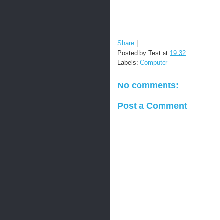
Share
|
Posted by
Test
at
19:32
Labels:
Computer
No comments:
Post a Comment