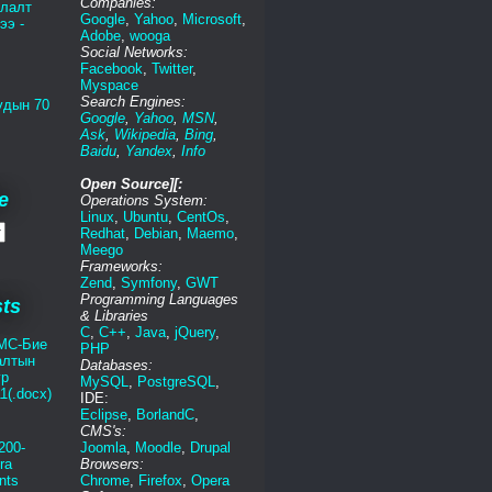
Companies:
глалт
Google
,
Yahoo
,
Microsoft
,
ээ -
Adobe
,
wooga
Social Networks:
Facebook
,
Twitter
,
Myspace
Search Engines:
удын 70
Google
,
Yahoo
,
MSN
,
Ask
,
Wikipedia
,
Bing
,
Baidu
,
Yandex
,
Info
Open Source][:
e
Operations System:
Linux
,
Ubuntu
,
CentOs
,
Redhat
,
Debian
,
Maemo
,
Meego
Frameworks:
Zend
,
Symfony
,
GWT
Programming Languages
sts
& Libraries
C
,
C++
,
Java
,
jQuery
,
МС-Бие
PHP
алтын
Databases:
үр
MySQL
,
PostgreSQL
,
1(.docx)
IDE:
Eclipse
,
BorlandC
,
CMS's:
200-
Joomla
,
Moodle
,
Drupal
ra
Browsers:
nts
Chrome
,
Firefox
,
Opera