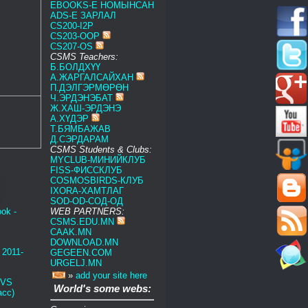
EBOOKS-E НОМЫНСАН
ADS-E ЗАРЛАЛ
CS200-I2P
CS203-OOP
CS207-OS
CSMS Teachers:
Б.БОЛДХҮҮ
А.ЖАРГАЛСАЙХАН
П.ДЭЛГЭРМӨРӨН
Ч.ЭРДЭНЭБАТ
Ж.ХАШ-ЭРДЭНЭ
А.ХҮДЭР
Т.БЯМБАЖАВ
Д.СЭРДАРАМ
CSMS
Students & Clubs:
MYCLUB-МИНИЙКЛУБ
FISS-ФИССКЛУБ
COSMOSBIRDS-КЛУБ
IXORA-ХАМТЛАГ
SOD-OD-СОД-ОД
ok -
WEB PARTNERS:
CSMS.EDU.MN
CAAK.MN
DOWNLOAD.MN
2011-
GEGEEN.COM
URGELJ.MN
»
add your site here
 VS
World's some webs:
асс)