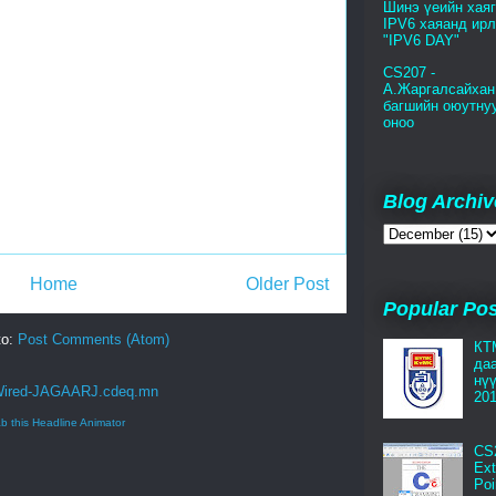
Шинэ үеийн хая
IPV6 хаяанд ирл
"IPV6 DAY"
CS207 -
А.Жаргалсайхан
багшийн оюутну
оноо
Blog Archiv
Home
Older Post
Popular Po
to:
Post Comments (Atom)
КТ
да
нү
201
b this Headline Animator
CS
Ext
Poi