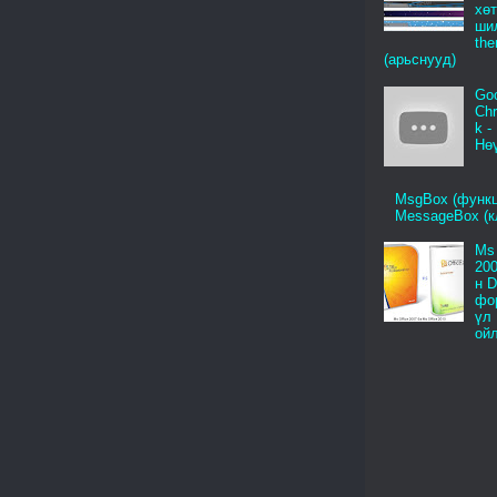
хө
ши
th
(арьснууд)
Go
Ch
k -
Нө
MsgBox (функц
MessageBox (к
Ms 
200
н 
фо
үл
ой