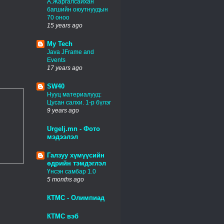
А.Жаргалсайхан
багшийн оюутнуудын
70 оноо
15 years ago
My Tech
Java JFrame and
Events
17 years ago
SW40
Нууц материалууд:
Цусан салхи. 1-р бүлэг
9 years ago
Urgelj.mn - Фото
мэдээлэл
Галзуу хүмүүсийн
өдрийн тэмдэглэл
Үнсэн самбар 1.0
5 months ago
КТМС - Олимпиад
КТМС вэб