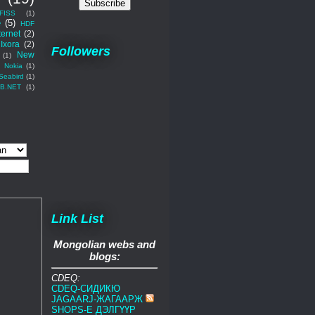
FISS
(1)
e
(5)
HDF
ternet
(2)
Ixora
(2)
Followers
New
(1)
)
Nokia
(1)
Seabird
(1)
B.NET
(1)
Link List
Mongolian webs and
blogs:
CDEQ:
CDEQ-СИДИКЮ
JAGAARJ-ЖАГААРЖ
SHOPS-E ДЭЛГҮҮР