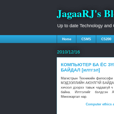
JagaaRJ's B
Up to date Technology and
Home
CSMS
CS200
2010/12/16
КОМПЬЮТЕР БА ЁС З
БАЙДАЛ [илтгэл]
Магистрын Техникийн философи
МЭДЭЭЛЛИЙН АЮУЛГҮЙ БАЙДАЛ" 
хичээл дээрээ тавьж чадаагүй ч
байна. Илтгэлийг бэлдсэн А.
Мөнхжаргал нар.
Computer ethics a