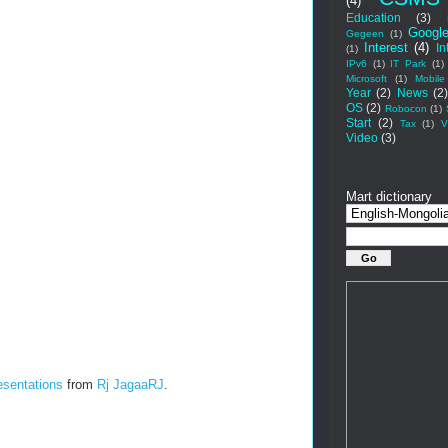
(4)
Education
(3)
Googl
Gegeen
(1)
Interest
(4)
In
(1)
IPv6
(1)
IT Park
(1)
Microsoft
(1)
Mobile
Year
(2)
News
(2
OS
(2)
Robocon
(1)
Start
(2)
Tax
(1)
V
Video
(3)
Mart dictionary
esentations
from
Rj JagaaRJ
.