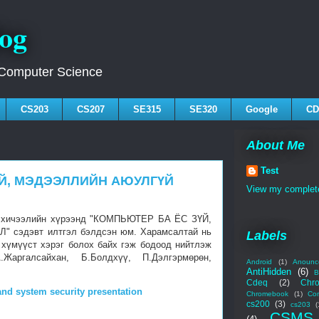
log
 Computer Science
CS203
CS207
SE315
SE320
Google
CD
About Me
Test
ҮЙ, МЭДЭЭЛЛИЙН АЮУЛГҮЙ
View my complete
 хичээлийн хүрээнд "КОМПЬЮТЕР БА ЁС ЗҮЙ,
сэдэвт илтгэл бэлдсэн юм. Харамсалтай нь
Labels
 хүмүүст хэрэг болох байх гэж бодоод нийтлэж
Жаргалсайхан, Б.Болдхүү, П.Дэлгэрмөрөн,
Android
(1)
Anounc
AntiHidden
(6)
B
Cdeq
(2)
Chr
nd system security presentation
Chromebook
(1)
Co
cs200
(3)
cs203
(
CSMS