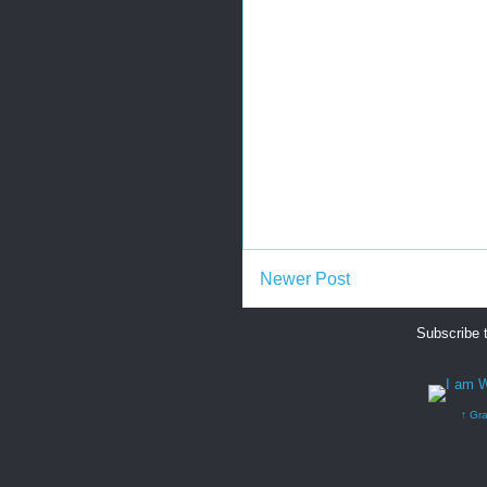
Newer Post
Subscribe 
↑ Gra