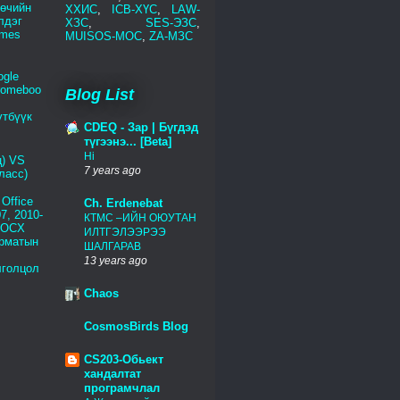
төчийн
ХХИС
,
ICB-ХҮС
,
LAW-
лдэг
ХЗС
,
SES-ЭЗС
,
emes
MUISOS-МОС
,
ZA-МЗС
ogle
romeboo
Blog List
үтбүүк
CDEQ - Зар | Бүгдэд
түгээнэ... [Beta]
Hi
) VS
7 years ago
ласс)
Office
Ch. Erdenebat
7, 2010-
КТМС –ИЙН ОЮУТАН
DOCX
ИЛТГЭЛЭЭРЭЭ
рматын
ШАЛГАРАВ
13 years ago
лголцол
Chaos
CosmosBirds Blog
CS203-Обьект
хандалтат
програмчлал