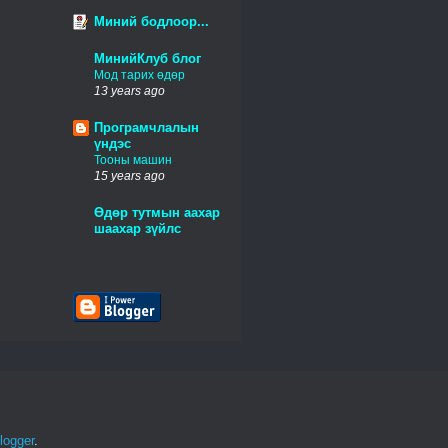
Миний бодлоор...
МинийКлуб блог
Мод тарих өдөр
13 years ago
Програмчлалын
үндэс
Тооны машин
15 years ago
Өдөр тутмын аахар
шаахар зүйлс
logger
.