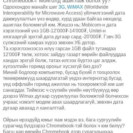
Chromebook-г Монголд ашиглаж болох уу?
Одоохондоо манайх шиг
3G
,
WiMAX
(Worldwide
Interoperability for Microwave Access) үйлчилгээний дата
дамжуулалтын үнэ өндөр, хурд удаан байгаа нөхцөлд
ашиглах боломжгүй юм. Жишээ нь: Mobicom-н дата
хэрэглээний үнэ 1GB-12'000₮-14'000₮, Unitel-н
хязгааргүй эрхтэй дата дугаар сард -20'000₮. Гэвч 3G
сүлжээний хамрах хүрээ зөвхөн УБ дотор.
Та хэрэглээнээсээ илүү гарсан 1GB файл тутамдаа
12'000₮ төлж, хотоос зайдуу газарт өөрийн файлууддаа
хандах эрхгүй болж, татах-илгээх бүртээ цаг алдаж,
хүлээлтийн горимд орохыг хүсэхгүй биз дээ?
Миний бодлоор компьютер, бусад бүхий л тооцоолох
төхөөрөмжүүд шаардлагатай үедээ интернэтэд бусад
үед оффлайн горимд ажиллах нь тохиромжтой юм шиг
санагддаг. Тиймээс ч сүүлийн үеийн нөүтбүүкүүд өөр
дээрээ Wimax дугаар суурилуулах боломжтой болчихсон
учраас нэмэлт модем авах шаардлагагүй, зөвхөн дата
дугаар авахад л хангалттай.
Ойрын ирээдүйд юмыг яаж мэдэх вэ, бага сургуулийн
сурагчид бүгдээрээ Chromebook-тэй болох ч юм билүү?
Багш нар өөрийн Chromebook дээр сурагчдынхаа