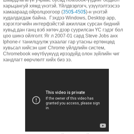
харьцангуй хямд үнэтэй. Үйлдвэрлэгч, үзүүлэлтээсээ
хамаараад ойролцоогоор (
350$-450$
)-н үнэтэй
худалдагдаж байна. Гэхдээ Windows, Desktop app,
хэрэглэгчийн интерфэйстэй ажиллаж сурсан бидний
хувьд дан ганц вэб хөтөч дээр суурилсан ҮС гэдэг бол
цоо шинэ ойлголт. Яг л 2007-01 сард Steve Jobs анх
Iphone-г танилцуулж ухаалаг гар утасны ертөнцөд
хувьсал хийсэн шиг Chrome үйлдлийн систем,
Chromebook нөүтбүүкүүд ирээдүйд олон зүйлийн чиг
хандлагт өөрчлөлт хийх биз ээ.