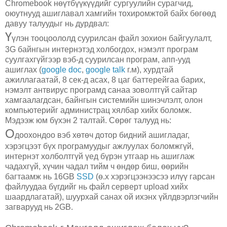
Chromebook нөүтбүүкүүдийг сургуулийн сурагчид,
оюутнууд ашиглавал хамгийн тохиромжтой байх бөгөөд
давуу талуудыг нь дурдвал:
Ү
үлэн тооцоололд суурилсан файл зохион байгуулалт,
3G байнгын интернэтэд холбогдох, нэмэлт програм
суулгахгүйгээр вэб-д суурилсан програм, апп-ууд
ашиглах (
google doc
,
google talk
г.м), хурдтай
ажиллагаатай, 8 сек-д асах, 8 цаг баттерейгаа барих,
нэмэлт антвирус програмд санаа зоволтгүй сайтар
хамгаалагдсан, байнгын системийн шинэчлэлт, олон
компьютерийг администрац хялбар хийх боломж.
Мэдээж юм бүхэн 2 талтай. Сөрөг талууд нь:
О
доохондоо вэб хөтөч дотор бидний ашигладаг,
хэрэгцээт бүх програмуудыг ажлуулах боломжгүй,
интернэт холболтгүй үед бүрэн утгаар нь ашиглаж
чадахгүй, хүчин чадал тийм ч өндөр биш, өөрийн
багтаамж нь 16GB
SSD
(ө.х хэрэгцээнээсээ илүү гарсан
файлуудаа бүгдийг нь файл серверт upload хийх
шаардлагатай), шуурхай санах ой ихэнх үйлдвэрлэгчийн
загварууд нь 2GB.