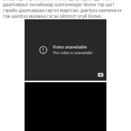
даалгаврыг онлайнаар шалгачихдаг болох тэр цагт
гэрийн даалгавраа гэртээ мартсан, дэвтрээ хаячихжээ
гэж шилбээ маажна гэсэн ойлголт үгүй болно.