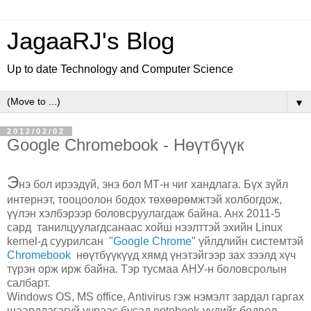
JagaaRJ's Blog
Up to date Technology and Computer Science
▼
2012/02/02
Google Chromebook - Нөүтбүүк
Э
нэ бол ирээдүй, энэ бол МТ-н чиг хандлага. Бүх зүйл
интернэт, тооцоолон бодох төхөөрөмжтэй холбогдож,
үүлэн хэлбэрээр боловсруулагдаж байна. Анх 2011-5
сард танилцуулагдсанаас хойш нээлттэй эхийн Linux
kernel-д суурилсан "
Google Chrome
" үйлдлийн системтэй
Chromebook
нөүтбүүкүүд хямд үнэтэйгээр зах зээлд хүч
түрэн орж ирж байна. Тэр тусмаа АНУ-н боловсролын
салбарт.
Windows OS, MS office, Antivirus гэж нэмэлт зардал гаргах
шаардлагагүй учраас бусад notebook-үүдийг бодвол