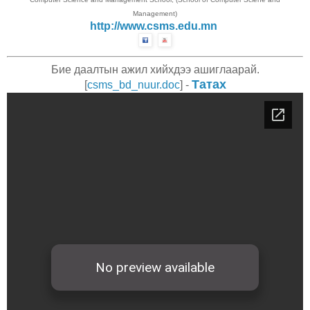
Management)
http://www.csms.edu.mn
Бие даалтын ажил хийхдээ ашиглаарай.
Татах
[
csms_bd_nuur.doc
] -