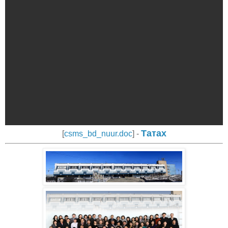
Татах
[
csms_bd_nuur.doc
] -