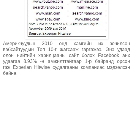
Америкчуудын 2010 онд хамгийн их зочилсон
вэбсайтуудын Топ 10-г жагсааж гаргажээ. Энэ удаад
олон нийтийн харилцааны сайт болох Facebook анх
удаагаа 8.93% -н амжилттайгаар 1-р байранд орсон
гэж Experian Hitwise судалгааны компаниас мэдээлсэн
байна.