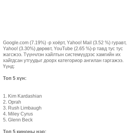
Google.com (7.19%) -р хоёрт, Yahoo! Mail (3.52 %) гуравт,
Yahoo! (3.30%) дөрөвт, YouTube (2.65 %)-р тавд тус тус
жагсжээ. Түүнчлэн хайлтын системүүдээс хамгийн их
хайгдсан утгуудыг доорх категориор ангилан гаргажээ.
Үүнд:
Топ 5 хүн:
1. Kim Kardashian
2. Oprah
3. Rush Limbaugh
4. Miley Cyrus
5. Glenn Beck
Топ 5 киноны нэр: