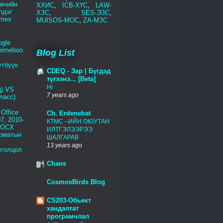
төчийн
ХХИС
,
ICB-ХҮС
,
LAW-
лдэг
ХЗС
,
SES-ЭЗС
,
emes
MUISOS-МОС
,
ZA-МЗС
ogle
romeboo
Blog List
үтбүүк
CDEQ - Зар | Бүгдэд
түгээнэ... [Beta]
Hi
) VS
7 years ago
ласс)
Office
Ch. Erdenebat
7, 2010-
КТМС –ИЙН ОЮУТАН
DOCX
ИЛТГЭЛЭЭРЭЭ
рматын
ШАЛГАРАВ
13 years ago
лголцол
Chaos
CosmosBirds Blog
CS203-Обьект
хандалтат
програмчлал