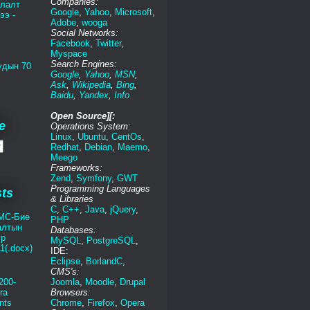
Companies:
глалт
Google
,
Yahoo
,
Microsoft
,
ээ -
Adobe
,
wooga
Social Networks:
Facebook
,
Twitter
,
Myspace
Search Engines:
удын 70
Google
,
Yahoo
,
MSN
,
Ask
,
Wikipedia
,
Bing
,
Baidu
,
Yandex
,
Info
Open Source][:
e
Operations System:
Linux
,
Ubuntu
,
CentOs
,
Redhat
,
Debian
,
Maemo
,
Meego
Frameworks:
Zend
,
Symfony
,
GWT
Programming Languages
sts
& Libraries
C
,
C++
,
Java
,
jQuery
,
МС-Бие
PHP
алтын
Databases:
үр
MySQL
,
PostgreSQL
,
1(.docx)
IDE:
Eclipse
,
BorlandC
,
CMS's:
200-
Joomla
,
Moodle
,
Drupal
ra
Browsers:
nts
Chrome
,
Firefox
,
Opera