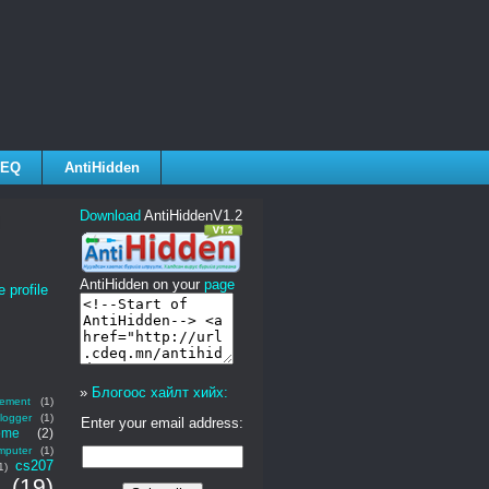
EQ
AntiHidden
Download
AntiHiddenV1.2
AntiHidden on your
page
 profile
»
Блогоос хайлт хийх:
ement
(1)
logger
(1)
Enter your email address:
ome
(2)
mputer
(1)
cs207
1)
(19)