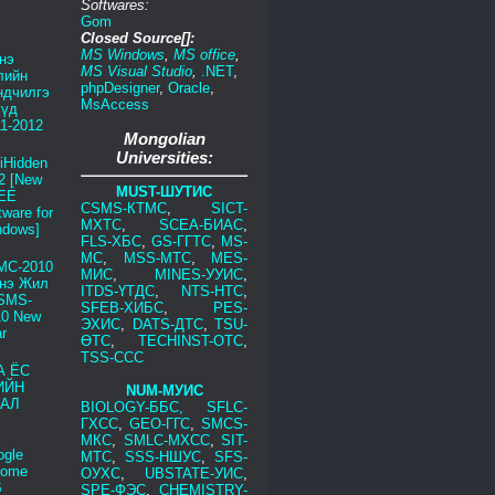
Softwares:
Gom
Closed Source[]:
MS Windows
,
MS office
,
нэ
MS Visual Studio
,
.NET
,
лийн
phpDesigner
,
Oracle
,
ндчилгэ
MsAccess
үүд
1-2012
Mongolian
Universities:
iHidden
2 [New
MUST-ШУТИС
EE
CSMS-КТМС
,
SICT-
tware for
МХТС
,
SCEA-БИАС
,
ndows]
FLS-ХБС
,
GS-ГГТС
,
MS-
МС
,
MSS-МТС
,
MES-
МС-2010
МИС
,
MINES-УУИС
,
нэ Жил
ITDS-ҮТДС
,
NTS-НТС
,
CSMS-
SFEB-ХИБС
,
PES-
10 New
ЭХИС
,
DATS-ДТС
,
TSU-
r
ӨТС
,
TECHINST-ОТС
,
TSS-ССС
А ЁС
ИЙН
NUM-МУИС
ДАЛ
BIOLOGY-ББС,
SFLC-
ГХСС
,
GEO-ГГС
,
SMCS-
МКС
,
SMLC-МХСС
,
SIT-
ogle
МТС
,
SSS-НШУС
,
SFS-
rome
ОУХС
,
UBSTATE-УИС
,
б
SPE-ФЭС
,
CHEMISTRY-