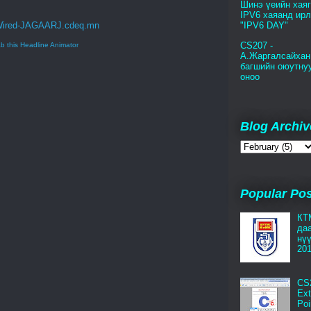
Шинэ үеийн хая
IPV6 хаяанд ирл
"IPV6 DAY"
CS207 -
b this Headline Animator
А.Жаргалсайхан
багшийн оюутну
оноо
Blog Archiv
Popular Po
КТ
да
нү
201
CS
Ext
Poi