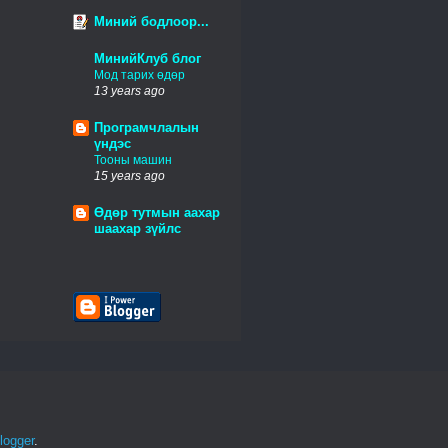
Миний бодлоор...
МинийКлуб блог
Мод тарих өдөр
13 years ago
Програмчлалын
үндэс
Тооны машин
15 years ago
Өдөр тутмын аахар
шаахар зүйлс
logger
.