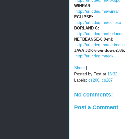
http://url.cdeq.mn/foxitpdf
WINRAR:
http://url.cdeq.mn/winrar
ECLIPSE:
http://url.cdeq.mn/eclipse
BORLAND C:
http://url.cdeq.mn/borlandc
NETBEANSE-6.9-ml:
http://url.cdeq.mn/netbeans
JAVA JDK-6-windows-i586:
http://url.cdeq.mn/jdk
Share
|
Posted by
Test
at
16:32
Labels:
cs200
,
cs207
No comments:
Post a Comment