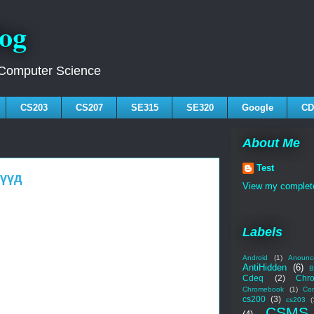
log
 Computer Science
CS203
CS207
SE315
SE320
Google
CD
About Me
Test
күүд
View my complete
Labels
Android
(1)
Anounc
AntiHidden
(6)
B
Cdeq
(2)
Chr
Chromebook
(1)
Co
cs200
(3)
cs203
(
CSMS