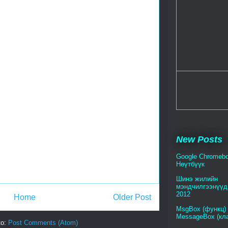
New Posts
Google Chromebo
Нөүтбүүк
Шинэ жилийн
мэндчилгээнүүд 
2012
Home
Older Post
MsgBox (функц)
MessageBox (кл
to:
Post Comments (Atom)