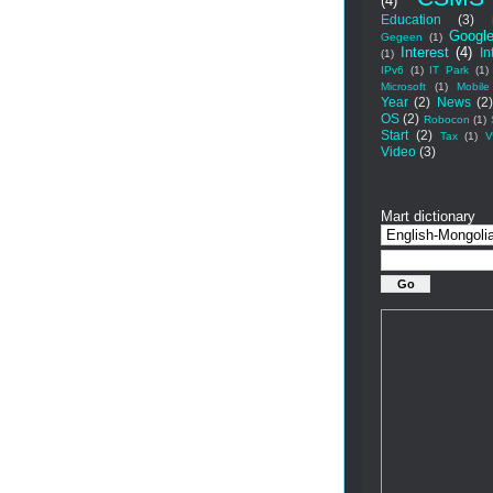
(4)
Education
(3)
Googl
Gegeen
(1)
Interest
(4)
In
(1)
IPv6
(1)
IT Park
(1)
Microsoft
(1)
Mobile
Year
(2)
News
(2
OS
(2)
Robocon
(1)
Start
(2)
Tax
(1)
V
Video
(3)
Mart dictionary