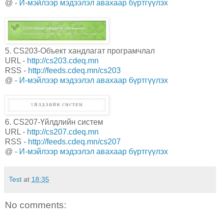
@ -
И-мэйлээр мэдээлэл авахаар бүртгүүлэх
5. CS203-Объект хандлагат програмчлал
URL -
http://cs203.cdeq.mn
RSS -
http://feeds.cdeq.mn/cs203
@ -
И-мэйлээр мэдээлэл авахаар бүртгүүлэх
6. CS207-Үйлдлийн систем
URL -
http://cs207.cdeq.mn
RSS -
http://feeds.cdeq.mn/cs207
@ -
И-мэйлээр мэдээлэл авахаар бүртгүүлэх
Test
at
18:35
No comments: