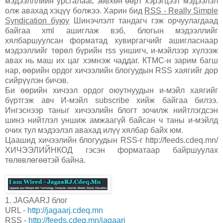
мэдээлллийн урсгалаас зөвхөн өөрт хэрэгцээт мэдээлэл
олж авахад хэцүү болжээ. Харин бид
RSS - Really Simple
Syndication буюу
Шинэчлэлт тандагч гэж орчуулагдаад
байгаа xml ашиглаж вэб, блогын мэдээллийг
хялбаршуулсан форматад хувиргагчийг ашигласнаар
мэдээллийг төрөл бүрийн rss уншигч, и-мэйлээр хүлээж
авах нь маш их цаг хэмнэж чаддаг. КТМС-н зарим багш
нар, өөрийн ордог хичээлийн блогуудын RSS хаягийг дор
сийрүүлэн бичэв.
Би өөрийн хичээл ордог оюутнуудын и-мэйл хаягийг
бүртгэж авч И-мэйл subscribe хийж байгаа билээ.
Ингэснээр таныг хичээлийн блогт зочилж нийтлэгдсэн
шинэ нийтлэл уншиж амжаагүй байсан ч таны и-мэйлд
очих тул мэдээлэл авахад илүү хялбар байх юм.
Цаашид хичээлийн блогуудын RSS-г http://feeds.cdeq.mn/
ХИЧЭЭЛИЙНКОД гэсэн форматаар байршуулах
төлөвлөгөөтэй байна.
1. JAGAARJ блог
URL -
http://jagaarj.cdeq.mn
RSS -
http://feeds.cdeq.mn/jagaarj