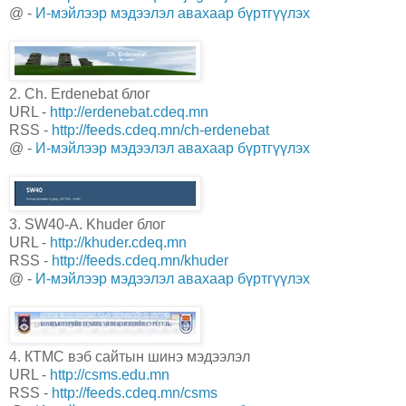
@ -
И-мэйлээр мэдээлэл авахаар бүртгүүлэх
2. Ch. Erdenebat блог
URL -
http://erdenebat.cdeq.mn
RSS -
http://feeds.cdeq.mn/ch-erdenebat
@ -
И-мэйлээр мэдээлэл авахаар бүртгүүлэх
3. SW40-A. Khuder блог
URL -
http://khuder.cdeq.mn
RSS -
http://feeds.cdeq.mn/khuder
@ -
И-мэйлээр мэдээлэл авахаар бүртгүүлэх
4. КТМС вэб сайтын шинэ мэдээлэл
URL -
http://csms.edu.mn
RSS -
http://feeds.cdeq.mn/csms