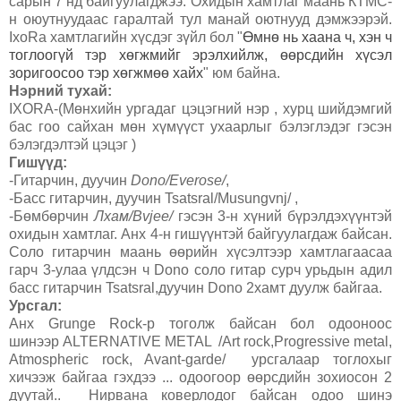
сарын 7 нд байгуулагджээ. Охидын хамтлаг маань КТМС-
н оюутнуудаас гаралтай тул манай оютнууд дэмжээрэй.
IxoRa хамтлагийн хүсдэг зүйл бол "
Өмнө нь хаана ч, хэн ч
тоглоогүй тэр хөгжмийг эрэлхийлж, өөрсдийн хүсэл
зоригоосоо тэр хөгжмөө хайх
" юм байна.
Нэрний тухай:
IXORA-(Мөнхийн ургадаг цэцэгний нэр , хурц шийдэмгий
бас гоо сайхан мөн хүмүүст ухаарлыг бэлэглэдэг гэсэн
бэлэгдэлтэй цэцэг )
Гишүүд:
-Гитарчин, дуучин
Dono/Everose/
,
-Басс гитарчин, дуучин Tsatsral/Musungvnj/ ,
-Бөмбөрчин
Лхам/Bvjee/
гэсэн 3-н хүний бүрэлдэхүүнтэй
oхидын хамтлаг. Анх 4-н гишүүнтэй байгуулагдаж байсан.
Соло гитарчин маань өөрийн хүсэлтээр хамтлагаасаа
гарч 3-улаа үлдсэн ч Dono соло гитар сурч урьдын адил
басс гитарчин Tsatsral,дуучин Dono 2хамт дуулж байгаа.
Урсгал:
Анх Grunge Rock-р тоголж байсан бол одооноос
шинээр ALTERNATIVE METAL /Art rock,Progressive metal,
Atmospheric rock, Avant-garde/ урсгалаар тоглохыг
хичээж байгаа гэхдээ ... одоогоор өөрсдийн зохиосон 2
дуутай.. Нирвана коверлодог байсан одоо шинэ