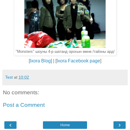
"Monsters" шоуны 4-р шатанд орохын өмнө /тайзны ард/
[
Ixora Blog
] | [
Ixora Facebook page
]
Test
at
10:02
No comments:
Post a Comment
‹
›
Home