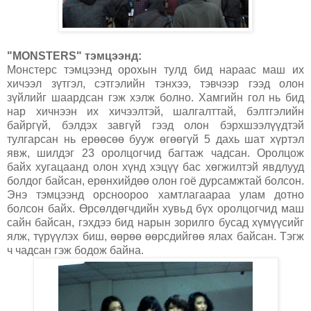
"MONSTERS" тэмцээнд:
Монстерс тэмцээнд орохын тулд бид нараас маш их
хичээл зүтгэл, сэтгэлийн тэнхээ, тэвчээр гээд олон
зүйлийг шаардсан гэж хэлж болно. Хамгийн гол нь бид
нар хичнээн их хичээлтэй, шалгалттай, бэлтгэлийн
байргүй, бэлдэх завгүй гээд олон бэрхшээлүүдтэй
тулгарсан нь ерөөсөө бууж өгөөгүй 5 дахь шат хүртэл
явж, шилдэг 23 оролцогчид багтаж чадсан. Оролцож
байх хугацаанд олон хүнд хэцүү бас хөгжилтэй явдлууд
болдог байсан, ерөнхийдөө олон гоё дурсамжтай болсон.
Энэ тэмцээнд орсноороо хамтлагаараа улам дотно
болсон байх. Өрсөлдөгчдийн хувьд бүх оролцогчид маш
сайн байсан, гэхдээ бид нарын зорилго бусад хүмүүсийг
ялж, түрүүлэх биш, өөрөө өөрсдийгөө ялах байсан. Тэгж
ч чадсан гэж бодож байна.