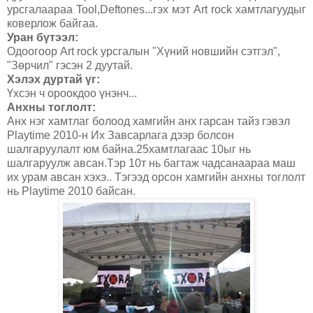
урсгалаараа Tool,Deftones...гэх мэт Art rock хамтлагуудыг
коверлож байгаа.
Уран бүтээл:
Одоогоор Art rock урсгалын "Хүний новшийн сэтгэл",
"Зөрчил" гэсэн 2 дуутай.
Хэлэх дуртай үг:
Үхсэн ч ороокдоо үнэнч...
Анхны тоглолт:
Анх нэг хамтлаг болоод хамгийн анх гарсан тайз гэвэл
Playtime 2010-н Их Завсарлага дээр болсон
шалгаруулалт юм байна.25хамтлагаас 10ыг нь
шалгаруулж авсан.Тэр 10т нь багтаж чадсанаараа маш
их урам авсан хэхэ.. Тэгээд орсон хамгийн анхны тоглолт
нь Playtime 2010 байсан.