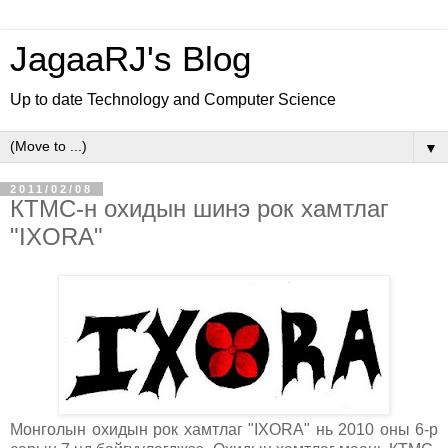
JagaaRJ's Blog
Up to date Technology and Computer Science
▼
2011/02/08
КТМС-н охидын шинэ рок хамтлаг
"IXORA"
Монголын охидын рок хамтлаг "IXORA" нь 2010 оны 6-р